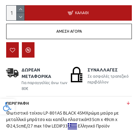
ΚΑΛΆΘΙ
ΆΜΕΣΗ ΑΓΟΡΆ
ΔΩΡΕΆΝ
ΣΥΝΑΛΛΑΓΈΣ
ΜΕΤΑΦΟΡΙΚΆ
Σε ασφαλές τραπεζικό
περιβάλλον
Για παραγγελίες άνω των
80€
ΠΕΡΙΓΡΑΦΉ
Προσβασιμότητα
Φωτιστικό τοίχου LP-801AS BLACK 45MΧρώμα μαύρο με
μεταλλικό μπράτσο και καπέλο πλαστικόΗ35cm x 49cm x
Φ24,5cmE/27 max 10w LEDIP33
Ελληνικό Προϊόν