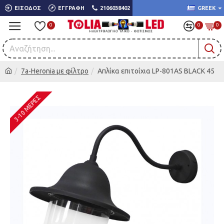
ΕΊΣΟΔΟΣ
ΕΓΓΡΑΦΉ
2106038402
GREEK
0
0
0
7a-Heronia με φίλτρο
Απλίκα επιτοίχια LP-801AS BLACK 45
3-10 ΜΈΡΕΣ