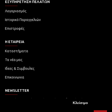
ΕΞΥΠΗΡΈΤΗΣΗ ΠΕΛΑΤΏΝ
Λογαριασμός
Ιστορικό Παραγγελιών
Επιστροφές
Η ΕΤΑΙΡΕΙΑ
Καταστήματα
Τα νέα μας
Ιδεες & Συμβουλες
Επικοινωνια
NEWSLETTER
Μην χάσετε καμία ενημέρωση ή προωθητική ενέργεια.
Κλείσιμο
Εγγραφείτε στο ενημερωτικό δελτίο μας