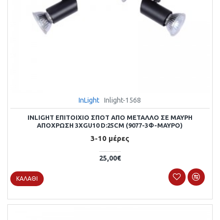
InLight
Inlight-1568
INLIGHT ΕΠΙΤΟΊΧΙΟ ΣΠΟΤ ΑΠΌ ΜΈΤΑΛΛΟ ΣΕ ΜΑΎΡΗ
ΑΠΌΧΡΩΣΗ 3XGU10 D:25CM (9077-3Φ-ΜΑΎΡΟ)
3-10 μέρες
25,00€
ΚΑΛΆΘΙ