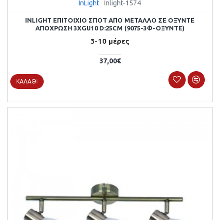
InLight
Inlight-1574
INLIGHT ΕΠΙΤΟΊΧΙΟ ΣΠΟΤ ΑΠΌ ΜΈΤΑΛΛΟ ΣΕ ΟΞΥΝΤΈ
ΑΠΌΧΡΩΣΗ 3XGU10 D:25CM (9075-3Φ-ΟΞΥΝΤΈ)
3-10 μέρες
37,00€
ΚΑΛΆΘΙ