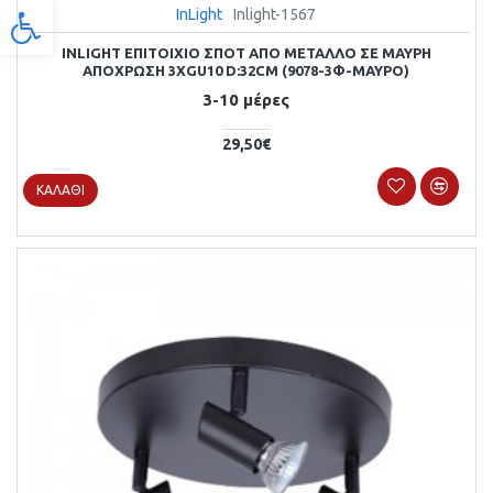
InLight
Inlight-1567
Προσβασιμότητα
INLIGHT ΕΠΙΤΟΊΧΙΟ ΣΠΟΤ ΑΠΌ ΜΈΤΑΛΛΟ ΣΕ ΜΑΎΡΗ
ΑΠΌΧΡΩΣΗ 3XGU10 D:32CM (9078-3Φ-ΜΑΎΡΟ)
3-10 μέρες
29,50€
ΚΑΛΆΘΙ