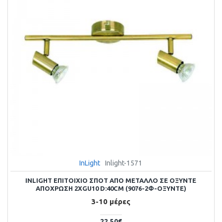
InLight
Inlight-1571
INLIGHT ΕΠΙΤΟΊΧΙΟ ΣΠΟΤ ΑΠΌ ΜΈΤΑΛΛΟ ΣΕ ΟΞΥΝΤΈ
ΑΠΌΧΡΩΣΗ 2XGU10 D:40CM (9076-2Φ-ΟΞΥΝΤΈ)
3-10 μέρες
22,50€