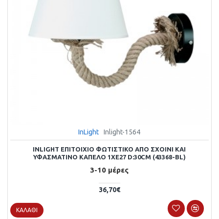
InLight
Inlight-1564
INLIGHT ΕΠΙΤΟΊΧΙΟ ΦΩΤΙΣΤΙΚΌ ΑΠΌ ΣΧΟΙΝΊ ΚΑΙ
ΥΦΑΣΜΆΤΙΝΟ ΚΑΠΈΛΟ 1XE27 D:30CM (43368-BL)
3-10 μέρες
36,70€
ΚΑΛΆΘΙ