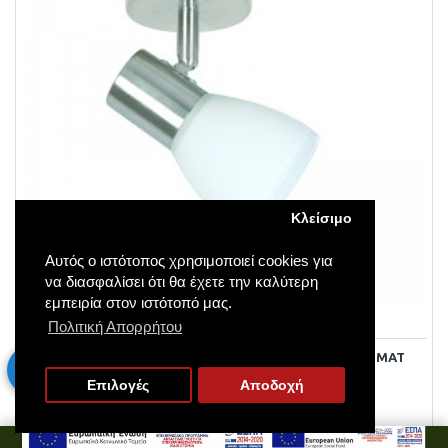
Κλείσιμο
Αυτός ο ιστότοπος χρησιμοποιεί cookies για
να διασφαλίσει ότι θα έχετε την καλύτερη
εμπειρία στον ιστότοπό μας.
InLight
Inlight-1578
Πολιτική Απορρήτου
INLIGHT ΕΠΙΤΟΊΧΙΟ ΣΠΟΤ ΑΠΌ ΜΈΤΑΛΛΟ ΣΕ ΝΊΚΕΛ ΜΑΤ
ΑΠΌΧΡΩΣΗ 1XE14 D:8CM (9064-1Φ-ΝΊΚΕΛ ΜΑΤ)
Επιλογές
Αποδοχή
3-10 μέρες
13,00€