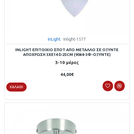
InLight
Inlight-1577
INLIGHT ΕΠΙΤΟΊΧΙΟ ΣΠΟΤ ΑΠΌ ΜΈΤΑΛΛΟ ΣΕ ΟΞΥΝΤΈ
ΑΠΌΧΡΩΣΗ 3XE14 D:25CM (9064-3Φ-ΟΞΥΝΤΈ)
3-10 μέρες
44,00€
ΚΑΛΆΘΙ