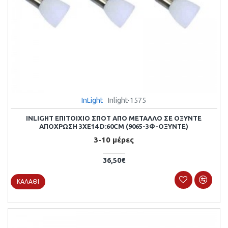
InLight
Inlight-1575
INLIGHT ΕΠΙΤΟΊΧΙΟ ΣΠΟΤ ΑΠΌ ΜΈΤΑΛΛΟ ΣΕ ΟΞΥΝΤΈ
ΑΠΌΧΡΩΣΗ 3XE14 D:60CM (9065-3Φ-ΟΞΥΝΤΈ)
3-10 μέρες
36,50€
ΚΑΛΆΘΙ