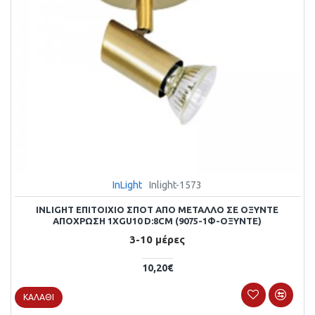
InLight
Inlight-1573
INLIGHT ΕΠΙΤΟΊΧΙΟ ΣΠΟΤ ΑΠΌ ΜΈΤΑΛΛΟ ΣΕ ΟΞΥΝΤΈ
ΑΠΌΧΡΩΣΗ 1XGU10 D:8CM (9075-1Φ-ΟΞΥΝΤΈ)
3-10 μέρες
10,20€
ΚΑΛΆΘΙ