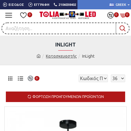
ΕΊΣΟΔΟΣ
ΕΓΓΡΑΦΉ
2106038402
GREEK
0
0
0
INLIGHT
Κατασκευαστής
InLight
0
ΦΌΡΤΩΣΗ ΠΡΟΗΓΟΎΜΕΝΩΝ ΠΡΟΪΌΝΤΩΝ