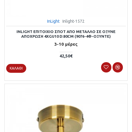
InLight
Inlight-1572
INLIGHT ΕΠΙΤΟΊΧΙΟ ΣΠΟΤ ΑΠΌ ΜΈΤΑΛΛΟ ΣΕ ΌΞΥΝΕ
ΑΠΌΧΡΩΣΗ 4XGU10 D:80CM (9076-4Φ-ΟΞΥΝΤΈ)
3-10 μέρες
42,50€
ΚΑΛΆΘΙ