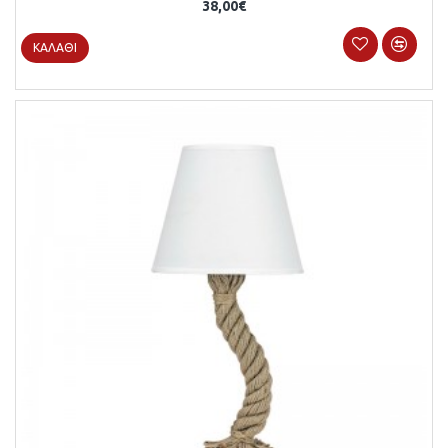
38,00€
ΚΑΛΆΘΙ