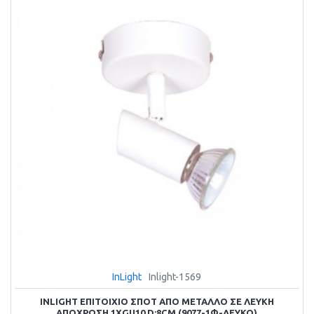
InLight
Inlight-1569
INLIGHT ΕΠΙΤΟΊΧΙΟ ΣΠΟΤ ΑΠΌ ΜΈΤΑΛΛΟ ΣΕ ΛΕΥΚΉ
ΑΠΌΧΡΩΣΗ 1XGU10 D:8CM (9077-1Φ-ΛΕΥΚΌ)