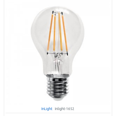
InLight
Inlight-1652