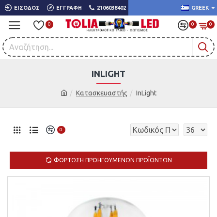
ΕΊΣΟΔΟΣ
ΕΓΓΡΑΦΉ
2106038402
GREEK
0
0
0
INLIGHT
Κατασκευαστής
InLight
0
ΦΌΡΤΩΣΗ ΠΡΟΗΓΟΎΜΕΝΩΝ ΠΡΟΪΌΝΤΩΝ