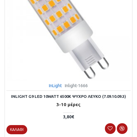
InLight
Inlight-1666
INLIGHT G9 LED 10WATT 6500Κ ΨΥΧΡΌ ΛΕΥΚΌ (7.09.10.09.3)
3-10 μέρες
3,80€
ΚΑΛΆΘΙ