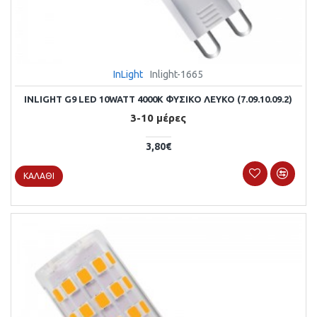
InLight
Inlight-1665
INLIGHT G9 LED 10WATT 4000Κ ΦΥΣΙΚΌ ΛΕΥΚΌ (7.09.10.09.2)
3-10 μέρες
3,80€
ΚΑΛΆΘΙ