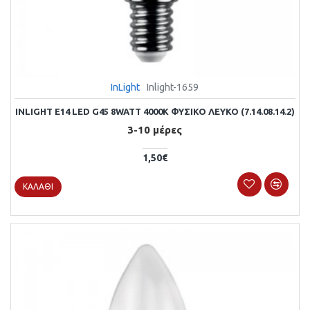
InLight
Inlight-1659
INLIGHT E14 LED G45 8WATT 4000K ΦΥΣΙΚΌ ΛΕΥΚΌ (7.14.08.14.2)
3-10 μέρες
1,50€
ΚΑΛΆΘΙ