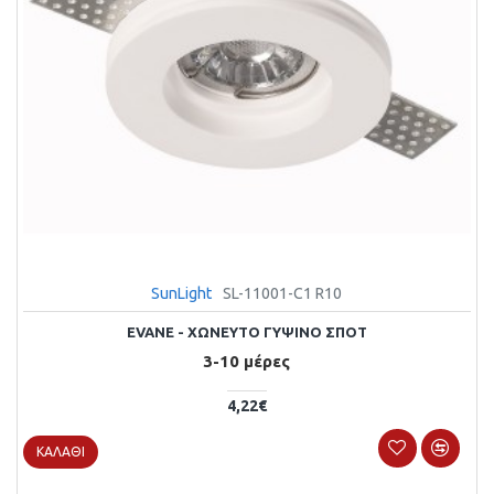
SunLight
SL-11001-C1 R10
EVANE - ΧΩΝΕΥΤΌ ΓΎΨΙΝΟ ΣΠΟΤ
3-10 μέρες
4,22€
ΚΑΛΆΘΙ