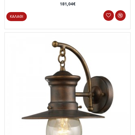
181,04€
ΚΑΛΆΘΙ