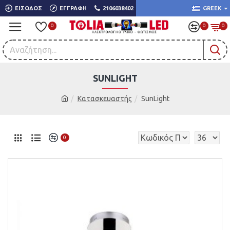
ΕΊΣΟΔΟΣ
ΕΓΓΡΑΦΉ
2106038402
GREEK
0
0
0
SUNLIGHT
Κατασκευαστής
SunLight
0