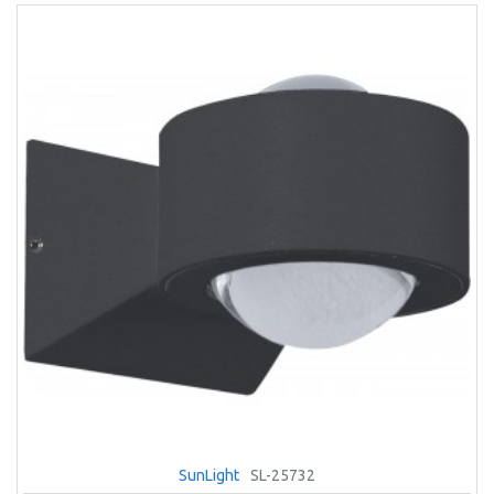
SunLight
SL-25732