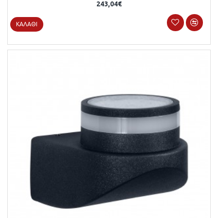
243,04€
ΚΑΛΆΘΙ