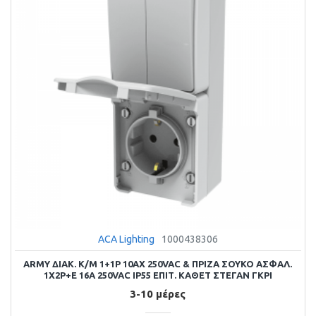
ACA Lighting
1000438306
ARMY ΔΙΑΚ. Κ/Μ 1+1P 10AX 250VAC & ΠΡΙΖΑ ΣΟΥΚΟ ΑΣΦΑΛ.
1X2P+E 16A 250VAC IP55 ΕΠΙΤ. ΚΑΘΕΤ ΣΤΕΓΑΝ ΓΚΡΙ
3-10 μέρες