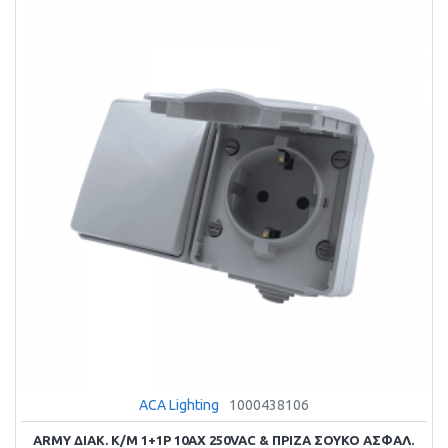
ACA Lighting
1000438106
ARMY ΔΙΑΚ. Κ/Μ 1+1P 10AX 250VAC & ΠΡΙΖΑ ΣΟΥΚΟ ΑΣΦΑΛ.