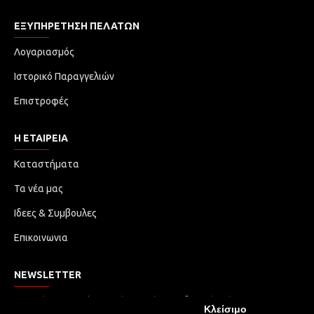
ΕΞΥΠΗΡΈΤΗΣΗ ΠΕΛΑΤΏΝ
Λογαριασμός
Ιστορικό Παραγγελιών
Επιστροφές
Η ΕΤΑΙΡΕΙΑ
Καταστήματα
Τα νέα μας
Ιδεες & Συμβουλες
Επικοινωνια
NEWSLETTER
Μην χάσετε καμία ενημέρωση ή προωθητική ενέργεια.
Κλείσιμο