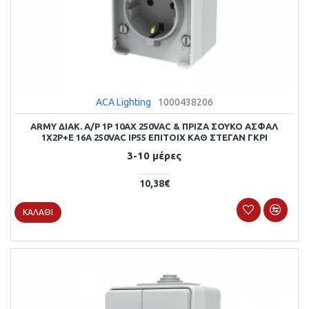
ACA Lighting
1000438206
ARMY ΔΙΑΚ. Α/Ρ 1P 10AX 250VAC & ΠΡΙΖΑ ΣΟΥΚΟ ΑΣΦΑΛ
1X2P+E 16A 250VAC IP55 ΕΠΙΤΟΙΧ ΚΑΘ ΣΤΕΓΑΝ ΓΚΡΙ
3-10 μέρες
10,38€
ΚΑΛΆΘΙ