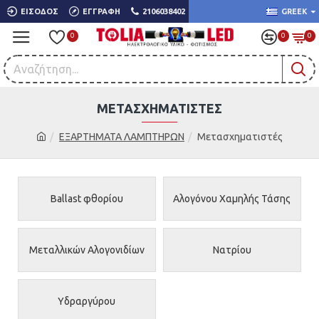
ΕΊΣΟΔΟΣ
ΕΓΓΡΑΦΉ
2106038402
GREEK
0
0
0
ΜΕΤΑΣΧΗΜΑΤΙΣΤΈΣ
ΕΞΑΡΤΗΜΑΤΑ ΛΑΜΠΤΗΡΩΝ
Μετασχηματιστές
Ballast φθορίου
Αλογόνου Χαμηλής Τάσης
Μεταλλικών Αλογονιδίων
Νατρίου
Υδραργύρου