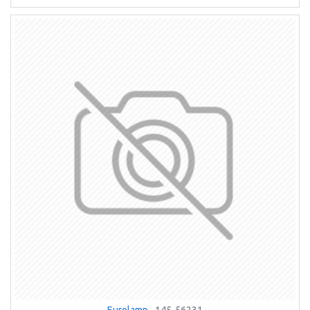
Eurolamp
145-56231