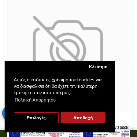
Κλείσιμο
Αυτός ο ιστότοπος χρησιμοποιεί cookies για
να διασφαλίσει ότι θα έχετε την καλύτερη
εμπειρία στον ιστότοπό μας.
Πολιτική Απορρήτου
Eurolamp
145-56234
Επιλογές
Αποδοχή
ΦΩΤΙΣΤΙΚΟ ΕΞΩΤΕΡΙΚΟ BACKLIGΗΤ UGR19 120X30 45W 3000Κ
220-240V ΛΕΥΚΟ