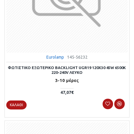
Eurolamp
145-56232
ΦΩΤΙΣΤΙΚΟ ΕΞΩΤΕΡΙΚΟ BACKLIGΗΤ UGR19 120X30 45W 6500Κ
220-240V ΛΕΥΚΟ
3-10 μέρες
47,07€
ΚΑΛΆΘΙ