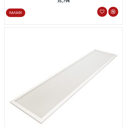
35,79€
ΚΑΛΆΘΙ