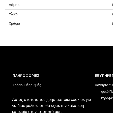
Λάμπα
Υλικό
Χρώμα
ΠΛΗΡΟΦΟΡΊΕΣ
ΕΞΥΠΗΡΈ
Τρόποι Πληρωμής
Λογαριασμ
Τρόποι Αποστολής
Ιστορικό Π
Πολιτική Απορρήτου
Επιστροφέ
Αυτός ο ιστότοπος χρησιμοποιεί cookies για
Όροι Χρήσης
να διασφαλίσει ότι θα έχετε την καλύτερη
Επικοινωνία
εμπειρία στον ιστότοπό μας.