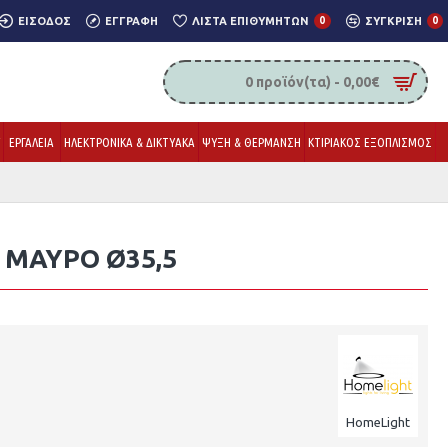
ΕΊΣΟΔΟΣ
ΕΓΓΡΑΦΉ
ΛΊΣΤΑ ΕΠΙΘΥΜΗΤΏΝ
0
ΣΎΓΚΡΙΣΗ
0
0 προϊόν(τα) - 0,00€
Υ
ΕΡΓΑΛΕΙΑ
ΗΛΕΚΤΡΟΝΙΚΑ & ΔΙΚΤΥΑΚΑ
ΨΥΞΗ & ΘΕΡΜΑΝΣΗ
ΚΤΙΡΙΑΚΟΣ ΕΞΟΠΛΙΣΜΟΣ
 ΜΑΎΡΟ Ø35,5
HomeLight