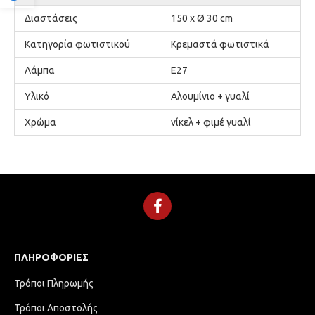
Διαστάσεις
150 x Ø 30 cm
Κατηγορία φωτιστικού
Κρεμαστά φωτιστικά
Λάμπα
Ε27
Υλικό
Αλουμίνιο + γυαλί
Χρώμα
νίκελ + φιμέ γυαλί
ΠΛΗΡΟΦΟΡΊΕΣ
Τρόποι Πληρωμής
Τρόποι Αποστολής