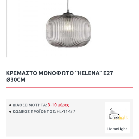
ΚΡΕΜΑΣΤΌ ΜΟΝΌΦΩΤΟ "HELENA" Ε27
Ø30CM
3-10 μέρες
ΔΙΑΘΕΣΙΜΌΤΗΤΑ:
HL-11437
ΚΩΔΙΚΌΣ ΠΡΟΪΌΝΤΟΣ:
HomeLight