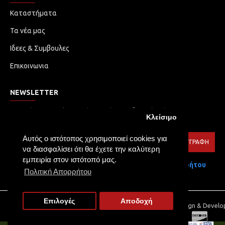
Καταστήματα
Τα νέα μας
Ιδεες & Συμβουλες
Επικοινωνια
NEWSLETTER
Μην χάσετε καμία ενημέρωση ή προωθητική ενέργεια.
Κλείσιμο
Εγγραφείτε στο ενημερωτικό δελτίο μας
Αυτός ο ιστότοπος χρησιμοποιεί cookies για
ΕΓΓΡΑΦΉ
να διασφαλίσει ότι θα έχετε την καλύτερη
εμπειρία στον ιστότοπό μας.
Έχω διαβάσει και αποδέχομαι τους
Πολιτική Απορρήτου
Πολιτική Απορρήτου
Επιλογές
Αποδοχή
Copyright © 2021, TOLIA LED, All Rights Reserved | Web Design & Devel