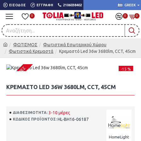
ΕΊΣΟΔΟΣ
ΕΓΓΡΑΦΉ
2106038402
GREEK
0
0
0
ΦΩΤΙΣΜΟΣ
Φωτιστικά Εσωτερικού Χώρου
Φωτιστικά Κρεμαστά
Κρεμαστό Led 36w 3680lm, CCT, 45cm
3-10 ΜΈΡΕΣ
-15 %
ΚΡΕΜΑΣΤΌ LED 36W 3680LM, CCT, 45CM
3-10 μέρες
ΔΙΑΘΕΣΙΜΌΤΗΤΑ:
HL-BH16-06187
ΚΩΔΙΚΌΣ ΠΡΟΪΌΝΤΟΣ:
HomeLight