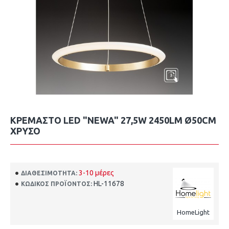
ΚΡΕΜΑΣΤΌ LED "NEWA" 27,5W 2450LM Ø50CM
ΧΡΥΣΌ
3-10 μέρες
ΔΙΑΘΕΣΙΜΌΤΗΤΑ:
HL-11678
ΚΩΔΙΚΌΣ ΠΡΟΪΌΝΤΟΣ:
HomeLight