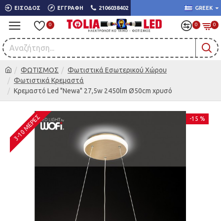
ΕΊΣΟΔΟΣ
ΕΓΓΡΑΦΉ
2106038402
GREEK
0
0
0
ΦΩΤΙΣΜΟΣ
Φωτιστικά Εσωτερικού Χώρου
Φωτιστικά Κρεμαστά
Κρεμαστό Led "Newa" 27,5w 2450lm Ø50cm χρυσό
3-10 ΜΈΡΕΣ
-15 %