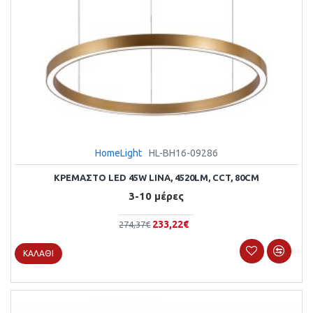
HomeLight
HL-BH16-09286
ΚΡΕΜΑΣΤΌ LED 45W LINA, 4520LM, CCT, 80CM
3-10 μέρες
233,22€
274,37€
ΚΑΛΆΘΙ