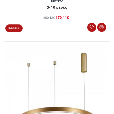
ΜΑΎΡΟ
3-10 μέρες
170,11€
200,12€
ΚΑΛΆΘΙ