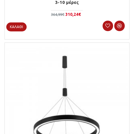
3-10 μέρες
310,24€
364,99€
ΚΑΛΆΘΙ