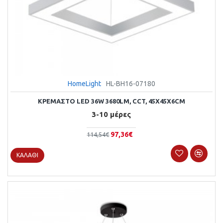
HomeLight
HL-BH16-07180
ΚΡΕΜΑΣΤΌ LED 36W 3680LM, CCT, 45X45X6CM
3-10 μέρες
97,36€
114,54€
ΚΑΛΆΘΙ