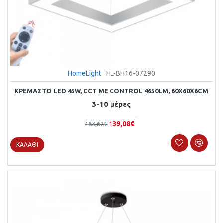
HomeLight
HL-BH16-07290
ΚΡΕΜΑΣΤΌ LED 45W, CCT ΜΕ CONTROL 4650LM, 60X60X6CM
3-10 μέρες
139,08€
163,62€
ΚΑΛΆΘΙ