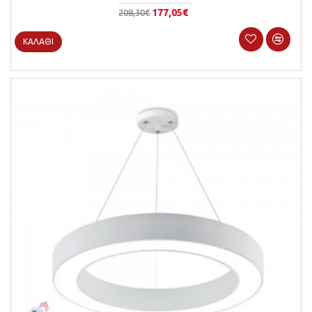
177,05€
208,30€
ΚΑΛΆΘΙ