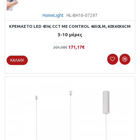
HomeLight
HL-BH16-07297
ΚΡΕΜΑΣΤΌ LED 45W, CCT ΜΕ CONTROL 4650LM, 60X60X6CM
3-10 μέρες
171,17€
201,38€
ΚΑΛΆΘΙ