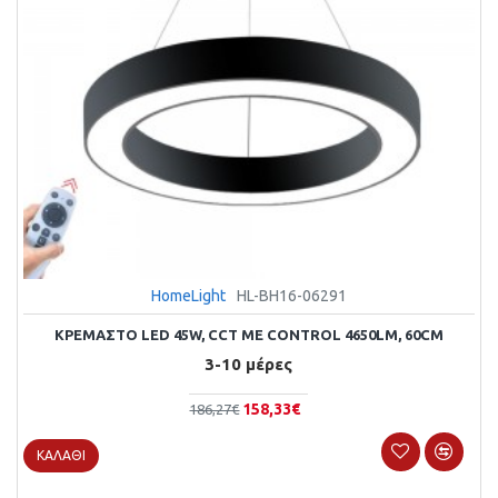
HomeLight
HL-BH16-06291
ΚΡΕΜΑΣΤΌ LED 45W, CCT ΜΕ CONTROL 4650LM, 60CM
3-10 μέρες
158,33€
186,27€
ΚΑΛΆΘΙ