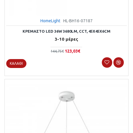
HomeLight
HL-BH16-07187
ΚΡΕΜΑΣΤΌ LED 36W 3680LM, CCT, 45X45X6CM
3-10 μέρες
123,03€
144,75€
ΚΑΛΆΘΙ