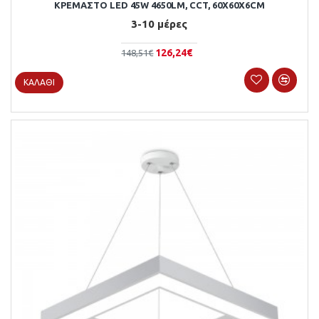
ΚΡΕΜΑΣΤΌ LED 45W 4650LM, CCT, 60X60X6CM
3-10 μέρες
126,24€
148,51€
ΚΑΛΆΘΙ