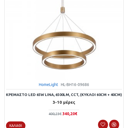
HomeLight
HL-BH16-09686
ΚΡΕΜΑΣΤΌ LED 65W LINA, 6500LM, CCT, (ΚΎΚΛΟΙ 60CM + 40CM)
3-10 μέρες
340,20€
400,23€
ΚΑΛΆΘΙ