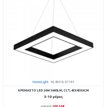
HomeLight
HL-BH16-07181
ΚΡΕΜΑΣΤΌ LED 36W 3680LM, CCT, 45X45X6CM
3-10 μέρες
100,56€
118,31€