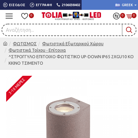
ΕΊΣΟΔΟΣ
ΕΓΓΡΑΦΉ
2106038402
GREEK
0
0
0
ΦΩΤΙΣΜΟΣ
Φωτιστικά Εξωτερικού Χώρου
Φωτιστικά Τοίχου - Επίτοιχα
^ΣΤΡΟΓΓΥΛΟ ΕΠΙΤΟΙΧΟ ΦΩΤΙΣΤΙΚΟ UP-DOWN IP65 2XGU10 ΚΟ
ΚΚΙΝΟ ΤΣΙΜΕΝΤΟ
3-10 ΜΈΡΕΣ