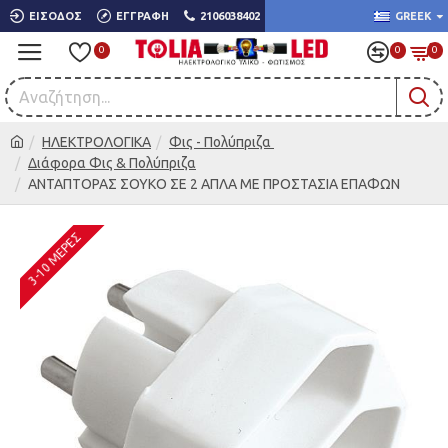
ΕΊΣΟΔΟΣ
ΕΓΓΡΑΦΉ
2106038402
GREEK
0
0
0
ΗΛΕΚΤΡΟΛΟΓΙΚΑ
Φις - Πολύπριζα
Διάφορα Φις & Πολύπριζα
ΑΝΤΑΠΤΟΡΑΣ ΣΟΥΚΟ ΣE 2 AΠΛA ΜΕ ΠΡΟΣΤΑΣΙΑ ΕΠΑΦΩΝ
3-10 ΜΈΡΕΣ