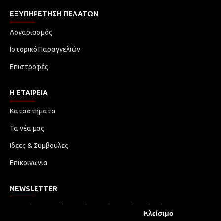
ΕΞΥΠΗΡΈΤΗΣΗ ΠΕΛΑΤΏΝ
Λογαριασμός
Ιστορικό Παραγγελιών
Επιστροφές
Η ΕΤΑΙΡΕΙΑ
Καταστήματα
Τα νέα μας
Ιδεες & Συμβουλες
Επικοινωνια
NEWSLETTER
Μην χάσετε καμία ενημέρωση ή προωθητική ενέργεια.
Κλείσιμο
Εγγραφείτε στο ενημερωτικό δελτίο μας