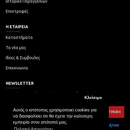
Ιστορικό Παραγγελιών
Επιστροφές
Η ΕΤΑΙΡΕΙΑ
Καταστήματα
Τα νέα μας
Ιδεες & Συμβουλες
Επικοινωνια
NEWSLETTER
Μην χάσετε καμία ενημέρωση ή προωθητική ενέργεια.
Κλείσιμο
Εγγραφείτε στο ενημερωτικό δελτίο μας
Αυτός ο ιστότοπος χρησιμοποιεί cookies για
ΕΓΓΡΑΦΉ
να διασφαλίσει ότι θα έχετε την καλύτερη
εμπειρία στον ιστότοπό μας.
Έχω διαβάσει και αποδέχομαι τους
Πολιτική Απορρήτου
Πολιτική Απορρήτου