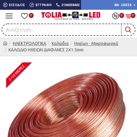
ΕΊΣΟΔΟΣ
ΕΓΓΡΑΦΉ
2106038402
GREEK
0
0
0
ΗΛΕΚΤΡΟΛΟΓΙΚΑ
Καλώδια
Ηχείων - Μικροφωνικά
ΚΑΛΩΔΙΟ ΗΧΕΙΩΝ ΔΙΑΦΑΝΕΣ 2X1.5mm
3-10 ΜΈΡΕΣ