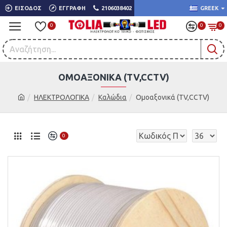
ΕΊΣΟΔΟΣ
ΕΓΓΡΑΦΉ
2106038402
GREEK
0
0
0
ΟΜΟΑΞΟΝΙΚΆ (TV,CCTV)
ΗΛΕΚΤΡΟΛΟΓΙΚΑ
Καλώδια
Ομοαξονικά (TV,CCTV)
0