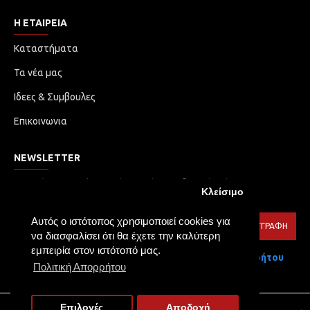
Η ΕΤΑΙΡΕΙΑ
Καταστήματα
Τα νέα μας
Ιδεες & Συμβουλες
Επικοινωνια
NEWSLETTER
Μην χάσετε καμία ενημέρωση ή προωθητική ενέργεια.
Κλείσιμο
Εγγραφείτε στο ενημερωτικό δελτίο μας
Αυτός ο ιστότοπος χρησιμοποιεί cookies για
ΕΓΓΡΑΦΉ
να διασφαλίσει ότι θα έχετε την καλύτερη
εμπειρία στον ιστότοπό μας.
Έχω διαβάσει και αποδέχομαι τους
Πολιτική Απορρήτου
Πολιτική Απορρήτου
Επιλογές
Αποδοχή