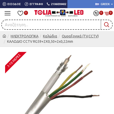
ΕΊΣΟΔΟΣ
ΕΓΓΡΑΦΉ
2106038402
GREEK
0
0
0
ΗΛΕΚΤΡΟΛΟΓΙΚΑ
Καλώδια
Ομοαξονικά (TV,CCTV)
ΚΑΛΩΔΙΟ CCTV RG59+2X0,50+2x0,22mm
3-10 ΜΈΡΕΣ