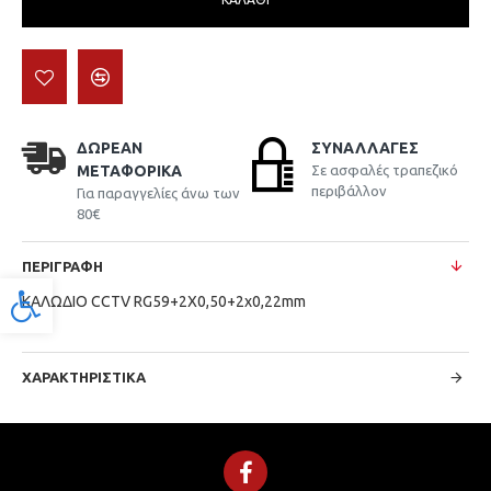
ΔΩΡΕΆΝ
ΣΥΝΑΛΛΑΓΈΣ
ΜΕΤΑΦΟΡΙΚΆ
Σε ασφαλές τραπεζικό
περιβάλλον
Για παραγγελίες άνω των
80€
ΠΕΡΙΓΡΑΦΉ
Προσβασιμότητα
ΚΑΛΩΔΙΟ CCTV RG59+2X0,50+2x0,22mm
ΧΑΡΑΚΤΗΡΙΣΤΙΚΆ