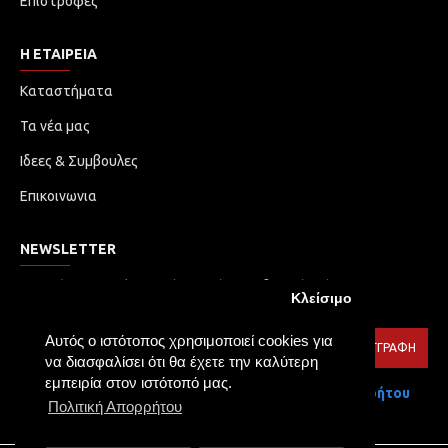
Επιστροφές
Η ΕΤΑΙΡΕΙΑ
Καταστήματα
Τα νέα μας
Ιδεες & Συμβουλες
Επικοινωνια
NEWSLETTER
Μην χάσετε καμία ενημέρωση ή προωθητική ενέργεια.
Κλείσιμο
Εγγραφείτε στο ενημερωτικό δελτίο μας
Αυτός ο ιστότοπος χρησιμοποιεί cookies για
ΕΓΓΡΑΦΉ
να διασφαλίσει ότι θα έχετε την καλύτερη
εμπειρία στον ιστότοπό μας.
Έχω διαβάσει και αποδέχομαι τους
Πολιτική Απορρήτου
Πολιτική Απορρήτου