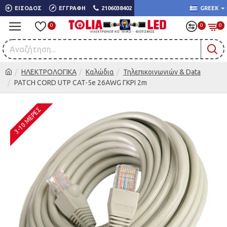
ΕΊΣΟΔΟΣ
ΕΓΓΡΑΦΉ
2106038402
GREEK
0
0
0
ΗΛΕΚΤΡΟΛΟΓΙΚΑ
Καλώδια
Τηλεπικοινωνιών & Data
PATCH CORD UTP CAT-5e 26AWG ΓΚΡΙ 2m
3-10 ΜΈΡΕΣ