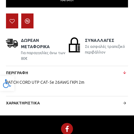
ΔΩΡΕΆΝ
ΣΥΝΑΛΛΑΓΈΣ
ΜΕΤΑΦΟΡΙΚΆ
Σε ασφαλές τραπεζικό
περιβάλλον
Για παραγγελίες άνω των
80€
ΠΕΡΙΓΡΑΦΉ
Προσβασιμότητα
PATCH CORD UTP CAT-5e 26AWG ΓΚΡΙ 2m
ΧΑΡΑΚΤΗΡΙΣΤΙΚΆ