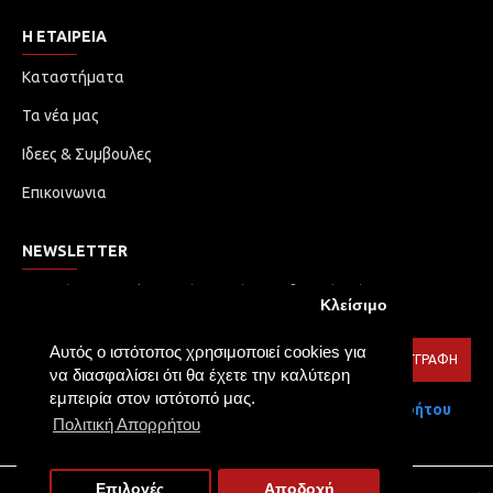
Η ΕΤΑΙΡΕΙΑ
Καταστήματα
Τα νέα μας
Ιδεες & Συμβουλες
Επικοινωνια
NEWSLETTER
Μην χάσετε καμία ενημέρωση ή προωθητική ενέργεια.
Κλείσιμο
Εγγραφείτε στο ενημερωτικό δελτίο μας
Αυτός ο ιστότοπος χρησιμοποιεί cookies για
ΕΓΓΡΑΦΉ
να διασφαλίσει ότι θα έχετε την καλύτερη
εμπειρία στον ιστότοπό μας.
Έχω διαβάσει και αποδέχομαι τους
Πολιτική Απορρήτου
Πολιτική Απορρήτου
Επιλογές
Αποδοχή