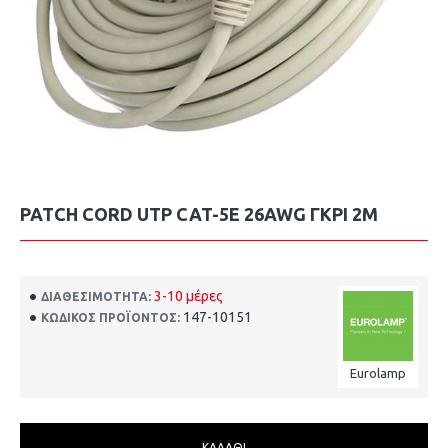
PATCH CORD UTP CAT-5E 26AWG ΓΚΡΙ 2M
3-10 μέρες
ΔΙΑΘΕΣΙΜΌΤΗΤΑ:
147-10151
ΚΩΔΙΚΌΣ ΠΡΟΪΌΝΤΟΣ:
Eurolamp
ΚΑΛΆΘΙ