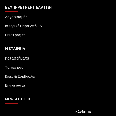
ΕΞΥΠΗΡΈΤΗΣΗ ΠΕΛΑΤΏΝ
Λογαριασμός
Ιστορικό Παραγγελιών
Επιστροφές
Η ΕΤΑΙΡΕΙΑ
Καταστήματα
Τα νέα μας
Ιδεες & Συμβουλες
Επικοινωνια
NEWSLETTER
Μην χάσετε καμία ενημέρωση ή προωθητική ενέργεια.
Κλείσιμο
Εγγραφείτε στο ενημερωτικό δελτίο μας