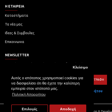
Η ΕΤΑΙΡΕΙΑ
Καταστήματα
Τα νέα μας
Ιδεες & Συμβουλες
Επικοινωνια
NEWSLETTER
Μην χάσετε καμία ενημέρωση ή προωθητική ενέργεια.
Κλείσιμο
Εγγραφείτε στο ενημερωτικό δελτίο μας
Αυτός ο ιστότοπος χρησιμοποιεί cookies για
ΕΓΓΡΑΦΉ
να διασφαλίσει ότι θα έχετε την καλύτερη
εμπειρία στον ιστότοπό μας.
Έχω διαβάσει και αποδέχομαι τους
Πολιτική Απορρήτου
Πολιτική Απορρήτου
Επιλογές
Αποδοχή
Copyright © 2021, TOLIA LED, All Rights Reserved | Web Design & Devel