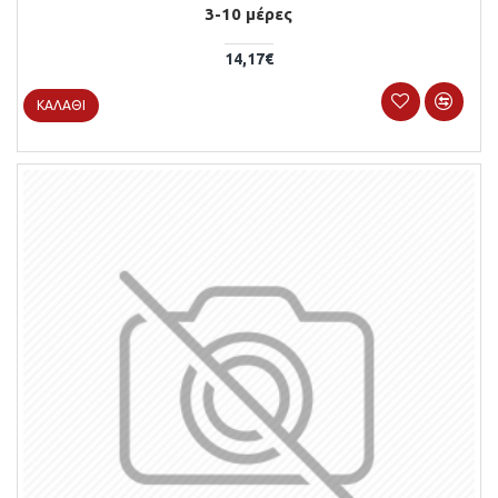
3-10 μέρες
14,17€
ΚΑΛΆΘΙ