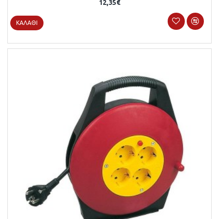
12,35€
ΚΑΛΆΘΙ