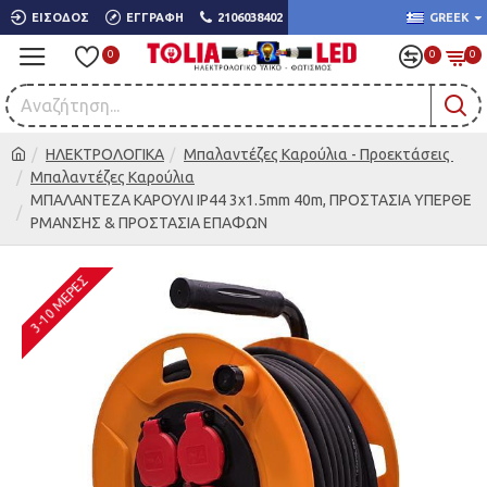
ΕΊΣΟΔΟΣ
ΕΓΓΡΑΦΉ
2106038402
GREEK
0
0
0
ΗΛΕΚΤΡΟΛΟΓΙΚΑ
Μπαλαντέζες Καρούλια - Προεκτάσεις
Μπαλαντέζες Καρούλια
ΜΠΑΛΑΝΤΕΖΑ ΚΑΡΟΥΛΙ IP44 3x1.5mm 40m, ΠΡΟΣΤΑΣΙΑ ΥΠΕΡΘΕ
ΡΜΑΝΣΗΣ & ΠΡΟΣΤΑΣΙΑ ΕΠΑΦΩΝ
3-10 ΜΈΡΕΣ