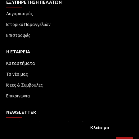
ΕΞΥΠΗΡΈΤΗΣΗ ΠΕΛΑΤΏΝ
Λογαριασμός
Ιστορικό Παραγγελιών
Επιστροφές
Η ΕΤΑΙΡΕΙΑ
Καταστήματα
Τα νέα μας
Ιδεες & Συμβουλες
Επικοινωνια
NEWSLETTER
Μην χάσετε καμία ενημέρωση ή προωθητική ενέργεια.
Κλείσιμο
Εγγραφείτε στο ενημερωτικό δελτίο μας