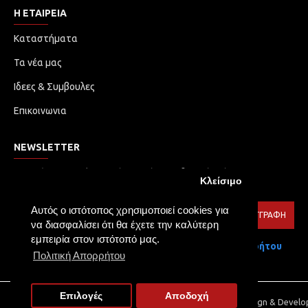
Η ΕΤΑΙΡΕΙΑ
Καταστήματα
Τα νέα μας
Ιδεες & Συμβουλες
Επικοινωνια
NEWSLETTER
Μην χάσετε καμία ενημέρωση ή προωθητική ενέργεια.
Κλείσιμο
Εγγραφείτε στο ενημερωτικό δελτίο μας
Αυτός ο ιστότοπος χρησιμοποιεί cookies για
ΕΓΓΡΑΦΉ
να διασφαλίσει ότι θα έχετε την καλύτερη
εμπειρία στον ιστότοπό μας.
Έχω διαβάσει και αποδέχομαι τους
Πολιτική Απορρήτου
Πολιτική Απορρήτου
Επιλογές
Αποδοχή
Copyright © 2021, TOLIA LED, All Rights Reserved | Web Design & Devel