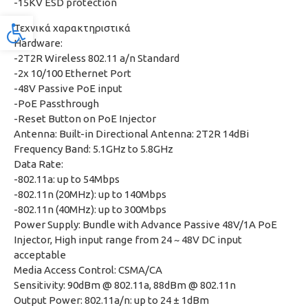
-15KV ESD protection
Προσβασιμότητα
Τεχνικά χαρακτηριστικά
Hardware:
-2T2R Wireless 802.11 a/n Standard
-2x 10/100 Ethernet Port
-48V Passive PoE input
-PoE Passthrough
-Reset Button on PoE Injector
Antenna: Built-in Directional Antenna: 2T2R 14dBi
Frequency Band: 5.1GHz to 5.8GHz
Data Rate:
-802.11a: up to 54Mbps
-802.11n (20MHz): up to 140Mbps
-802.11n (40MHz): up to 300Mbps
Power Supply: Bundle with Advance Passive 48V/1A PoE
Injector, High input range from 24 ~ 48V DC input
acceptable
Media Access Control: CSMA/CA
Sensitivity: 90dBm @ 802.11a, 88dBm @ 802.11n
Output Power: 802.11a/n: up to 24 ± 1dBm