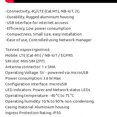
-Connectivity, 4G/LTE (Cat M1), NB-IoT, 2G
-Durability, Rugged aluminium housing
-USB Interface for internet accsess
-Efficiency, Low power consumption
-Compactness, Small size, easy installation
-Ease of use, Controlled using Network manager
Τεχνικά χαρακτηριστικά
Mobile: LTE (Cat-M1) / NB-IoT / EGPRS
SIM slot: Mini SIM (2FF)
Antenna connector: 1 x SMA
Operating Voltage: 5V - powered via microUSB
Power consumption: 3.6 W Max
Configuration interface: microUSB
LED indicators: Power and Network status LEDs
Operating temperature: -40 °C to 75 °C
Operating humidity: 10 % to 90 % non-condensing
Casing material: Aluminium housing
Ingress Protection Rating: IP30