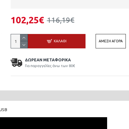
102,25€
116,19€
ΚΑΛΆΘΙ
ΆΜΕΣΗ ΑΓΟΡΆ
ΔΩΡΕΆΝ ΜΕΤΑΦΟΡΙΚΆ
Για παραγγελίες άνω των 80€
 USB