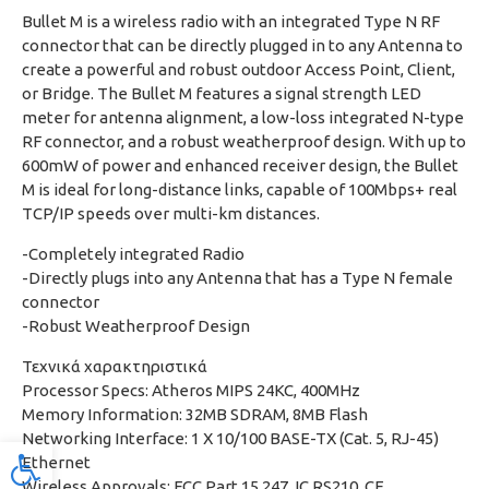
Bullet M is a wireless radio with an integrated Type N RF
connector that can be directly plugged in to any Antenna to
create a powerful and robust outdoor Access Point, Client,
or Bridge. The Bullet M features a signal strength LED
meter for antenna alignment, a low-loss integrated N-type
RF connector, and a robust weatherproof design. With up to
600mW of power and enhanced receiver design, the Bullet
M is ideal for long-distance links, capable of 100Mbps+ real
TCP/IP speeds over multi-km distances.
-Completely integrated Radio
-Directly plugs into any Antenna that has a Type N female
connector
-Robust Weatherproof Design
Τεχνικά χαρακτηριστικά
Processor Specs: Atheros MIPS 24KC, 400MHz
Memory Information: 32MB SDRAM, 8MB Flash
Networking Interface: 1 X 10/100 BASE-TX (Cat. 5, RJ-45)
Προσβασιμότητα
Ethernet
Wireless Approvals: FCC Part 15.247, IC RS210, CE