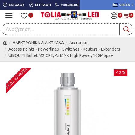
ΕΊΣΟΔΟΣ
ΕΓΓΡΑΦΉ
2106038402
GREEK
0
0
0
ΗΛΕΚΤΡΟΝΙΚΑ & ΔΙΚΤΥΑΚΑ
Δικτυακά
Access Points - Powerlines - Switches - Routers - Extenders
UBIQUITI Bullet M2 CPE, AirMAX High Power, 100Mbps+
3 ΈΩΣ 20 ΜΈΡΕΣ
-12 %