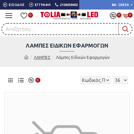
ΕΊΣΟΔΟΣ
ΕΓΓΡΑΦΉ
2106038402
GREEK
0
0
0
ΛΆΜΠΕΣ ΕΙΔΙΚΏΝ ΕΦΑΡΜΟΓΏΝ
ΛΑΜΠΕΣ
Λάμπες Ειδικών Εφαρμογών
0