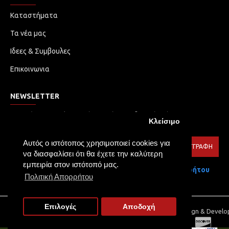
Καταστήματα
Τα νέα μας
Ιδεες & Συμβουλες
Επικοινωνια
NEWSLETTER
Μην χάσετε καμία ενημέρωση ή προωθητική ενέργεια.
Κλείσιμο
Εγγραφείτε στο ενημερωτικό δελτίο μας
Αυτός ο ιστότοπος χρησιμοποιεί cookies για
ΕΓΓΡΑΦΉ
να διασφαλίσει ότι θα έχετε την καλύτερη
εμπειρία στον ιστότοπό μας.
Έχω διαβάσει και αποδέχομαι τους
Πολιτική Απορρήτου
Πολιτική Απορρήτου
Επιλογές
Αποδοχή
Copyright © 2021, TOLIA LED, All Rights Reserved | Web Design & Devel