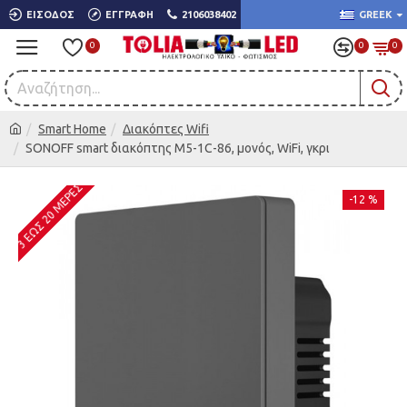
ΕΊΣΟΔΟΣ
ΕΓΓΡΑΦΉ
2106038402
GREEK
0
0
0
Smart Home
Διακόπτες Wifi
SONOFF smart διακόπτης M5-1C-86, μονός, WiFi, γκρι
3 ΈΩΣ 20 ΜΈΡΕΣ
-12 %