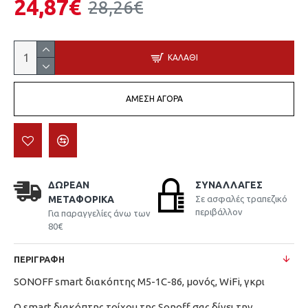
24,87€
28,26€
ΚΑΛΆΘΙ
ΆΜΕΣΗ ΑΓΟΡΆ
ΔΩΡΕΆΝ
ΣΥΝΑΛΛΑΓΈΣ
ΜΕΤΑΦΟΡΙΚΆ
Σε ασφαλές τραπεζικό
περιβάλλον
Για παραγγελίες άνω των
80€
ΠΕΡΙΓΡΑΦΉ
SONOFF smart διακόπτης M5-1C-86, μονός, WiFi, γκρι
Ο smart διακόπτης τοίχου της Sonoff σας δίνει την