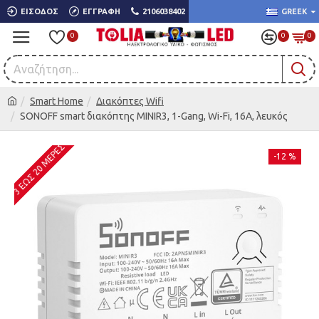
ΕΊΣΟΔΟΣ
ΕΓΓΡΑΦΉ
2106038402
GREEK
0
0
0
Smart Home
Διακόπτες Wifi
SONOFF smart διακόπτης MINIR3, 1-Gang, Wi-Fi, 16A, λευκός
3 ΈΩΣ 20 ΜΈΡΕΣ
-12 %