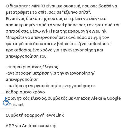
Ο διακόπτης MINIR3 είναι μια συσκευή, που σας βοηθά να
μετατρέψετε το σπίτι σας σε "έξυπνο σπίτι".
Είναι ένας διακόπτης που σας επιτρέπει να ελέγχετε
απομακρυσμένα από το smartphone σας τον φωτισμό του
σπιτιού σας, μέσω Wi-Fi και της εφαρμογή eWeLink.
Μπορείτε να απενεργοποιήσετε ανά πάσα στιγμή τον
φωτισμό από όπου και αν βρίσκεστε ή να καθορίσετε
προκαθορισμένο χρόνο για την ενεργοποίηση και
απενεργοποίηση του.
-απομακρυσμένος έλεγχος
-αντίστροφη μέτρηση για την ενεργοποίηση/
απενεργοποίηση
-αυτόματη ενεργοποίηση/απενεργοποίηση σε
καθορισμένο χρόνο
-φωνητικός έλεγχος, συμβατός με Amazon Alexa & Google
Προσβασιμότητα
Assistant
Συμβατή εφαρμογή: eWeLink
APP για Android συσκευή: