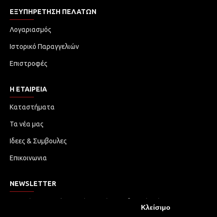
ΕΞΥΠΗΡΈΤΗΣΗ ΠΕΛΑΤΏΝ
Λογαριασμός
Ιστορικό Παραγγελιών
Επιστροφές
Η ΕΤΑΙΡΕΙΑ
Καταστήματα
Τα νέα μας
Ιδεες & Συμβουλες
Επικοινωνια
NEWSLETTER
Μην χάσετε καμία ενημέρωση ή προωθητική ενέργεια.
Κλείσιμο
Εγγραφείτε στο ενημερωτικό δελτίο μας