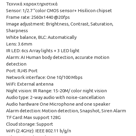
Τεχνικά χαρακτηριστικά
Sensor: 1/2.7 "color CMOS sensor+ Hisilicon chipset
Frame rate: 2560x1440 @20fps
Image adjustment: Brightness, Contrast, Saturation,
Sharpness
White balance, BLC: Automatically
Lens: 3.6mm
IR LED: 6cs Array lights + 3 LED light
Alarm: AI Human body detection, accurate motion
detection
Port: RJ45 Port
Network interface: One 10/100 Mbps
WiFi: External antenna
Night vision: IR Range: 15-20M/ color night vision
Audio type: 2-way audio with noise-cancellation
Audio hardware One Microphone and one speaker
Alarm detection: Motion detection, Snapshot, Siren Alarm
TF Card: Max support 128G
Cloud storage: Support
WiFi (2.4GHz): IEEE 802.11 b/g/n