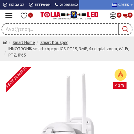
ΕΊΣΟΔΟΣ
ΕΓΓΡΑΦΉ
2106038402
GREEK
0
0
0
Smart Home
Smart Κάμερες
INNOTRONIK smart κάμερα ICS-PT25, 3MP, 4x digital zoom, Wi-Fi,
PTZ, IP65
3 ΈΩΣ 20 ΜΈΡΕΣ
-12 %