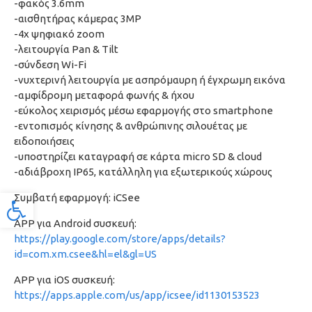
-φακός 3.6mm
-αισθητήρας κάμερας 3MP
-4x ψηφιακό zoom
-λειτουργία Pan & Tilt
-σύνδεση Wi-Fi
-νυχτερινή λειτουργία με ασπρόμαυρη ή έγχρωμη εικόνα
-αμφίδρομη μεταφορά φωνής & ήχου
-εύκολος χειρισμός μέσω εφαρμογής στο smartphone
-εντοπισμός κίνησης & ανθρώπινης σιλουέτας με
ειδοποιήσεις
-υποστηρίζει καταγραφή σε κάρτα micro SD & cloud
-αδιάβροχη IP65, κατάλληλη για εξωτερικούς χώρους
Συμβατή εφαρμογή: iCSee
Προσβασιμότητα
APP για Android συσκευή:
https://play.google.com/store/apps/details?
id=com.xm.csee&hl=el&gl=US
APP για iOS συσκευή:
https://apps.apple.com/us/app/icsee/id1130153523