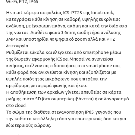
Wi-Fi, PTZ, IP65
Η smart κάμερα ασφαλείας ICS-PT25 της Innotronik,
καταγράφει κάθε κίνηση σε καθαρή, υψηλής ευκρίνειας
ανάλυση, με έγχρωμη εικόνα, ακόμη και κατά την διάρκεια
της νύχτας. Διαθέτει φακό 3.6mm, αισθητήρα ανάλυσης
3MP και υποστηρίζει 4x ψηφιακό zoom αλλά και PTZ
λειτουργία.
Ρυθμίζεται εύκολα και ελέγχεται από smartphone μέσω
της δωρεάν εφαρμογής iCSee. Μπορεί να ανιχνεύσει
κινήσεις, στέλνοντας ειδοποιήσεις στο smartphone σας
κάθε φορά που ανιχνεύεται κίνηση και εξοπλίζεται με
υψηλής ποιότητας μικρόφωνο που επιτρέπει την
αμφίδρομη μεταφορά φωνής και ήχου.
Η αποθήκευση των αρχείων γίνεται απευθείας σε κάρτα
μνήμης micro SD (δεν συμπεριλαμβάνεται) ή σε λογαριασμό
στο cloud.
Το σώμα της διαθέτει στεγανοποίηση IP65, γεγονός που
την καθίστα κατάλληλη τόσο για εσωτερικούς όσο και για
εξωτερικούς χώρους.