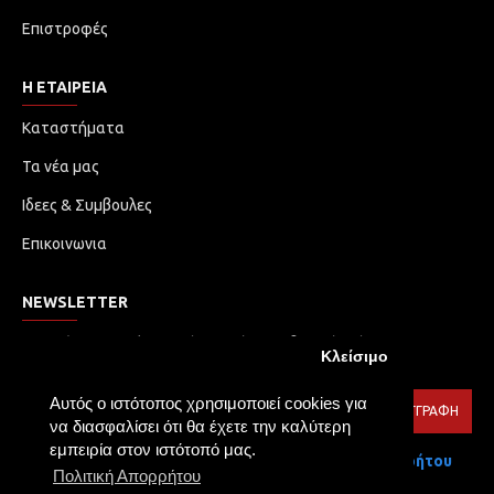
Επιστροφές
Η ΕΤΑΙΡΕΙΑ
Καταστήματα
Τα νέα μας
Ιδεες & Συμβουλες
Επικοινωνια
NEWSLETTER
Μην χάσετε καμία ενημέρωση ή προωθητική ενέργεια.
Κλείσιμο
Εγγραφείτε στο ενημερωτικό δελτίο μας
Αυτός ο ιστότοπος χρησιμοποιεί cookies για
ΕΓΓΡΑΦΉ
να διασφαλίσει ότι θα έχετε την καλύτερη
εμπειρία στον ιστότοπό μας.
Έχω διαβάσει και αποδέχομαι τους
Πολιτική Απορρήτου
Πολιτική Απορρήτου