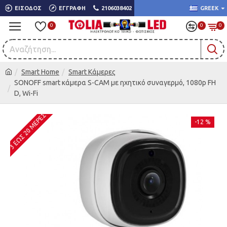
ΕΊΣΟΔΟΣ
ΕΓΓΡΑΦΉ
2106038402
GREEK
0
0
0
Smart Home
Smart Κάμερες
SONOFF smart κάμερα S-CAM με ηχητικό συναγερμό, 1080p FH
D, Wi-Fi
3 ΈΩΣ 20 ΜΈΡΕΣ
-12 %