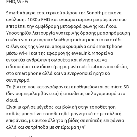
FHD, Wi-Fi
Smart κάμερα εσωτερικού χώρου της Sonoff με εικόνα
ανάλυσης 1080p FHD και ενσωματωμένο μικρόφωνο που
επιτρέπει την αμφίδρομη μεταφορά φωνής και ήχου.
Υποστηρίζει λειτουργία νυχτερινής όρασης με ασπρόμαυρη
εικόνα για την παρακολούθηση ακόμη και στο σκοτάδι.
Ο έλεγχος της γίνεται απομακρυσμένα από smartphone
μέσω Wi-Fi και της εφαρμογής eWeLink. Μπορεί να
εντοπίζει ανθρώπινη σιλουέτα και κίνηση και να
ειδοποιήσει τον ιδιοκτήτη με push notifications απευθείας
στο smartphone αλλά και να ενεργοποιεί ηχητικό
συναγερμό.
Τα βίντεο που καταγράφονται αποθηκεύονται σε micro SD
(δεν συμπεριλαμβάνεται) ή απευθείας σε λογαριασμό στο
cloud.
Είναι μικρή σε μέγεθος και βολική στην τοποθέτηση,
καθώς μπορεί να τοποθετηθεί μαγνητικά σε μεταλλική
επιφάνεια, με αυτοκόλλητο ή βίδες σε επίπεδη επιφάνεια
αλλά και σε τρίποδα με σπείρωμα 1/4".