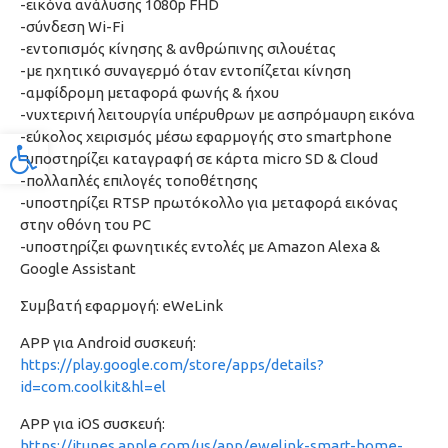
-εικόνα ανάλυσης 1080p FHD
-σύνδεση Wi-Fi
-εντοπισμός κίνησης & ανθρώπινης σιλουέτας
-με ηχητικό συναγερμό όταν εντοπίζεται κίνηση
-αμφίδρομη μεταφορά φωνής & ήχου
-νυχτερινή λειτουργία υπέρυθρων με ασπρόμαυρη εικόνα
-εύκολος χειρισμός μέσω εφαρμογής στο smartphone
Προσβασιμότητα
-υποστηρίζει καταγραφή σε κάρτα micro SD & Cloud
-πολλαπλές επιλογές τοποθέτησης
-υποστηρίζει RTSP πρωτόκολλο για μεταφορά εικόνας
στην οθόνη του PC
-υποστηρίζει φωνητικές εντολές με Amazon Alexa &
Google Assistant
Συμβατή εφαρμογή: eWeLink
APP για Android συσκευή:
https://play.google.com/store/apps/details?
id=com.coolkit&hl=el
APP για iOS συσκευή:
https://itunes.apple.com/us/app/ewelink-smart-home-