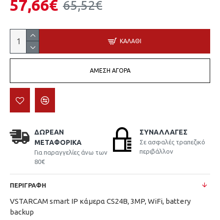
57,66€
65,52€
ΚΑΛΆΘΙ
ΆΜΕΣΗ ΑΓΟΡΆ
ΔΩΡΕΆΝ
ΣΥΝΑΛΛΑΓΈΣ
ΜΕΤΑΦΟΡΙΚΆ
Σε ασφαλές τραπεζικό
περιβάλλον
Για παραγγελίες άνω των
80€
ΠΕΡΙΓΡΑΦΉ
VSTARCAM smart IP κάμερα CS24B, 3MP, WiFi, battery
backup