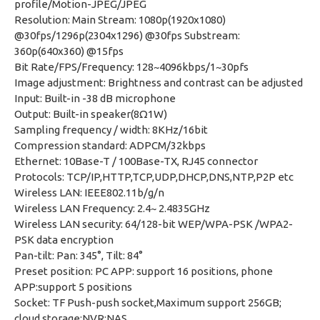
profile/Motion-JPEG/JPEG
Resolution: Main Stream: 1080p(1920x1080)
@30fps/1296p(2304x1296) @30fps Substream:
360p(640x360) @15fps
Bit Rate/FPS/Frequency: 128~4096kbps/1~30pfs
Image adjustment: Brightness and contrast can be adjusted
Input: Built-in -38 dB microphone
Output: Built-in speaker(8Ω1W)
Sampling frequency / width: 8KHz/16bit
Compression standard: ADPCM/32kbps
Ethernet: 10Base-T / 100Base-TX, RJ45 connector
Protocols: TCP/IP,HTTP,TCP,UDP,DHCP,DNS,NTP,P2P etc
Wireless LAN: IEEE802.11b/g/n
Wireless LAN Frequency: 2.4~ 2.4835GHz
Wireless LAN security: 64/128-bit WEP/WPA-PSK /WPA2-
PSK data encryption
Pan-tilt: Pan: 345°, Tilt: 84°
Preset position: PC APP: support 16 positions, phone
APP:support 5 positions
Socket: TF Push-push socket,Maximum support 256GB;
cloud storage;NVR;NAS