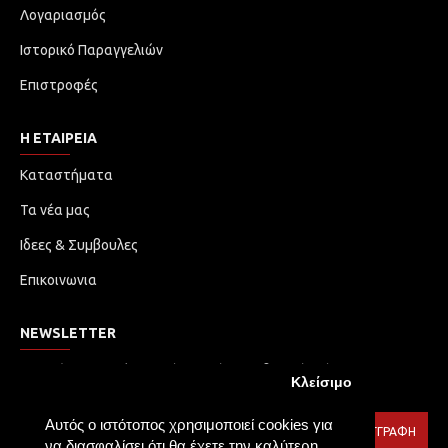
Λογαριασμός
Ιστορικό Παραγγελιών
Επιστροφές
Η ΕΤΑΙΡΕΙΑ
Καταστήματα
Τα νέα μας
Ιδεες & Συμβουλες
Επικοινωνια
NEWSLETTER
Μην χάσετε καμία ενημέρωση ή προωθητική ενέργεια.
Κλείσιμο
Εγγραφείτε στο ενημερωτικό δελτίο μας
Αυτός ο ιστότοπος χρησιμοποιεί cookies για
ΕΓΓΡΑΦΉ
να διασφαλίσει ότι θα έχετε την καλύτερη