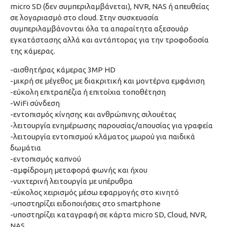
micro SD (δεν συμπεριλαμβάνεται), NVR, NAS ή απευθείας
σε λογαριασμό στο cloud. Στην συσκευασία
συμπεριλαμβάνονται όλα τα απαραίτητα αξεσουάρ
εγκατάστασης αλλά και αντάπτορας για την τροφοδοσία
της κάμερας.
-αισθητήρας κάμερας 3MP HD
-μικρή σε μέγεθος με διακριτική και μοντέρνα εμφάνιση
-εύκολη επιτραπέζια ή επιτοίχια τοποθέτηση
-WiFi σύνδεση
-εντοπισμός κίνησης και ανθρώπινης σιλουέτας
-λειτουργία ενημέρωσης παρουσίας/απουσίας για γραφεία
-λειτουργία εντοπισμού κλάματος μωρού για παιδικά
δωμάτια
-εντοπισμός καπνού
-αμφίδρομη μεταφορά φωνής και ήχου
-νυχτερινή λειτουργία με υπέρυθρα
-εύκολος χειρισμός μέσω εφαρμογής στο κινητό
-υποστηρίζει ειδοποιήσεις στο smartphone
-υποστηρίζει καταγραφή σε κάρτα micro SD, Cloud, NVR,
NAS