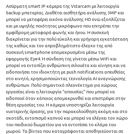
Ασύρματη smart IP κάμερα της Vstarcam με λειτουργία
backup μπαταρίας. Διαθέτει αισθητήρα ανάλυσης 3MP και
μπορεί να μεταφέρει εικόνα ανάλυσης HD ενώ εξοπλίζεται
και με υψηλής ποιότητας μικρόφωνο που επιτρέπει την
αμφίδρομη μεταφορά φωνής και ήχου. Η συσκευή
διακρίνεται για την πολύ εύκολη και γρήγορη εγκατάσταση
της καθώς και τον απροβλημάτιστο έλεγχο της από
συσκευή smartphone απομακρυσμένα μέσω της
εφαρμογής Eye4. Η σύνδεση της γίνεται μέσω WiFi και
μπορεί να εντοπίζει ανθρώπινη σιλουέτα και κίνηση και να
ειδοποιήσει τον ιδιοκτήτη με push notifications απευθείας
στο κινητό, χρησιμοποιώντας τεχνολογία ΑΙ αναγνώρισης
ανθρώπων. Πολύ σημαντικό πλεονέκτημα για χώρους
εργασίας είναι η λειτουργία "απουσίας" που μπορεί να
ειδοποιεί όταν κάποιος απομακρυνθεί και επιστρέψει στην
θέση εργασίας του. Η κάμερα υποστηρίζει λειτουργία
νυχτερινής όρασης, για την παρακολούθηση ακόμη και στο
σκοτάδι, εντοπισμό καπνού και μπορεί να ελέγχει τον χώρο
του παιδικού δωματίου για να εντοπίσει το κλάμα του
μωρού. Τα βίντεο που καταγράφονται αποθηκεύονται σε