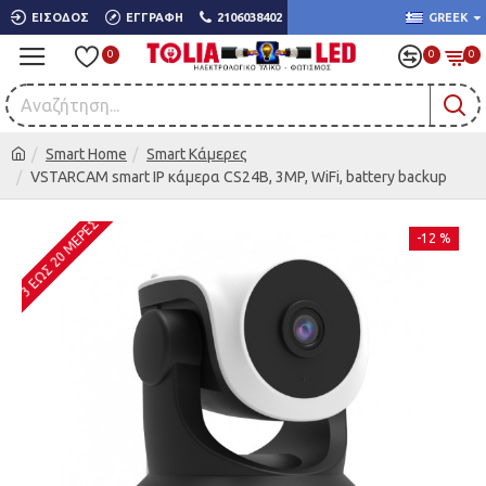
ΕΊΣΟΔΟΣ
ΕΓΓΡΑΦΉ
2106038402
GREEK
0
0
0
Smart Home
Smart Κάμερες
VSTARCAM smart IP κάμερα CS24B, 3MP, WiFi, battery backup
3 ΈΩΣ 20 ΜΈΡΕΣ
-12 %